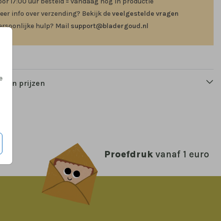
oor 17:00 uur besteld = vandaag nog in productie
eer info over verzending? Bekijk de
veelgestelde vragen
ersoonlijke hulp? Mail
support@bladergoud.nl
e
n en prijzen
Proefdruk
vanaf 1 euro