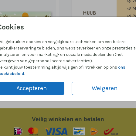
🌿
V
🌿
M
🌿
P
Cookies
Wij gebruiken cookies en vergelijkbare technieken om een betere
gebruikerservaring te bieden, ons websiteverkeer en onze prestaties t
Formate
analyseren en voor marketing- en sociale mediadoeleinden (het
weergeven van gepersonaliseerde advertenties).
Je kunt jouw toestemming altijd wijzigen of intrekken op ons
ons
cookiebeleid
.
Accepteren
Weigeren
Veilig
winkelen en betalen