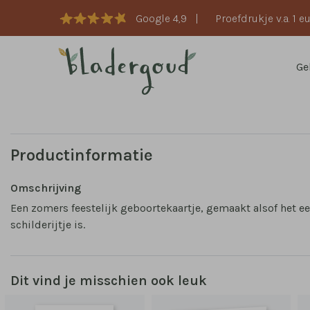
Google 4,9
|
Proefdrukje v.a. 1 e
Ge
Productinformatie
Omschrijving
Een zomers feestelijk geboortekaartje, gemaakt alsof het e
schilderijtje is.
Dit vind je misschien ook leuk