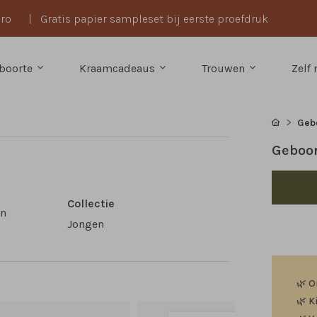
uro
|
Gratis papier sampleset bij eerste proefdruk
boorte
Kraamcadeaus
Trouwen
Zelf
Geb
Geboor
Collectie
en
Jongen
🌿
O
🌿
K