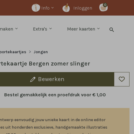
0
Info
Inloggen
 maken
Extra's
Meer kaarten
oortekaartjes
Jongen
tekaartje Bergen zomer slinger
Bewerken
Bestel gemakkelijk een proefdruk voor
€ 1,00
ntwerp eenvoudig jouw unieke kaart in de online editor
ies uit honderden exclusieve, handgemaakte illustraties