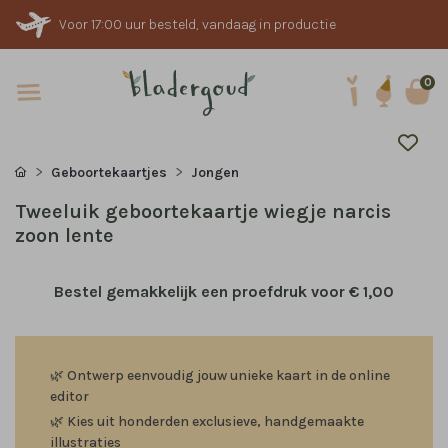
Voor 17:00 uur besteld, vandaag in productie
0
Geboortekaartjes
Jongen
Tweeluik geboortekaartje wiegje narcis
zoon lente
Bestel gemakkelijk een proefdruk voor
€ 1,00
🌿
Ontwerp eenvoudig jouw unieke kaart in de online
editor
🌿
Kies uit honderden exclusieve, handgemaakte
illustraties