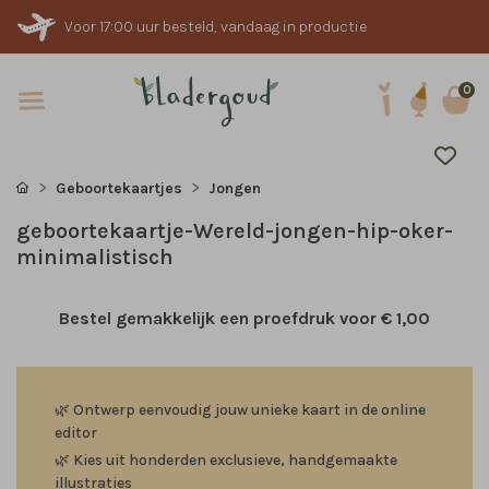
Voor 17:00 uur besteld, vandaag in productie
0
Geboortekaartjes
Jongen
geboortekaartje-Wereld-jongen-hip-oker-
minimalistisch
Bestel gemakkelijk een proefdruk voor
€ 1,00
🌿
Ontwerp eenvoudig jouw unieke kaart in de online
editor
🌿
Kies uit honderden exclusieve, handgemaakte
illustraties