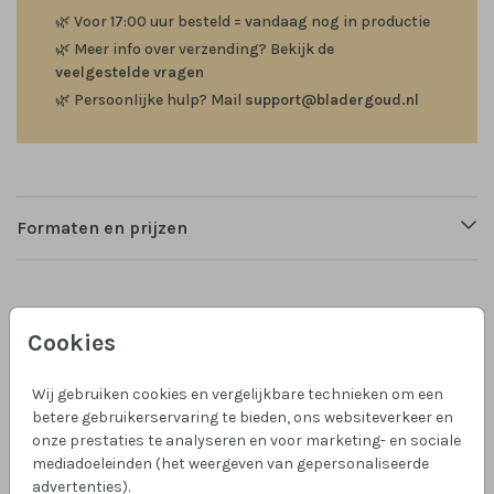
🌿
Voor 17:00 uur besteld = vandaag nog in productie
🌿
Meer info over verzending? Bekijk de
veelgestelde vragen
🌿
Persoonlijke hulp? Mail
support@bladergoud.nl
Formaten en prijzen
Productinformatie
Cookies
Omschrijving
Wij gebruiken cookies en vergelijkbare technieken om een
Een minimalistische lieve illustratie in hippe kleuren.
betere gebruikerservaring te bieden, ons websiteverkeer en
Je kunt er voor kiezen om goudfolie op dit kaartje te
onze prestaties te analyseren en voor marketing- en sociale
gebruiken, mooi in combinatie met geel!
mediadoeleinden (het weergeven van gepersonaliseerde
advertenties).