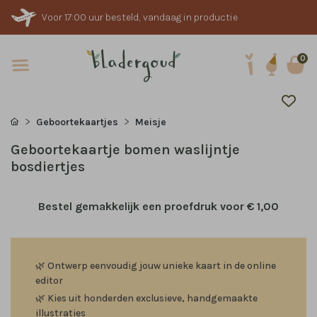
Voor 17:00 uur besteld, vandaag in productie
0
Geboortekaartjes
Meisje
Geboortekaartje bomen waslijntje
bosdiertjes
Bestel gemakkelijk een proefdruk voor
€ 1,00
🌿
Ontwerp eenvoudig jouw unieke kaart in de online
editor
🌿
Kies uit honderden exclusieve, handgemaakte
illustraties