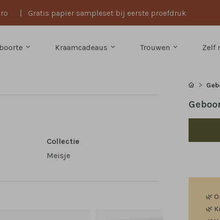
uro
|
Gratis papier sampleset bij eerste proefdruk
boorte
Kraamcadeaus
Trouwen
Zelf
Geb
Geboor
Collectie
,
Meisje
🌿
O
🌿
K