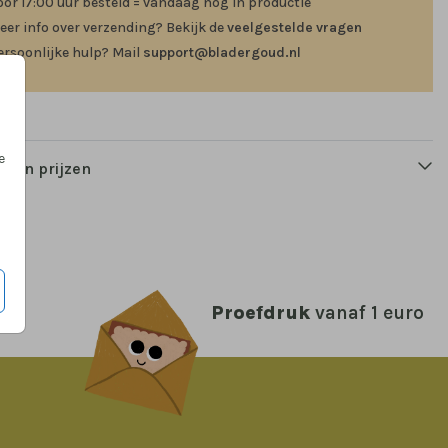
oor 17:00 uur besteld = vandaag nog in productie
eer info over verzending? Bekijk de
veelgestelde vragen
ersoonlijke hulp? Mail
support@bladergoud.nl
e
n en prijzen
Proefdruk
vanaf 1 euro