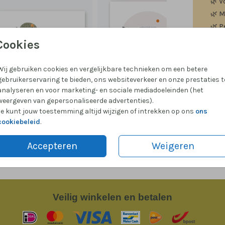
🌿
V
🌿
M
🌿
P
Cookies
Wij gebruiken cookies en vergelijkbare technieken om een betere
gebruikerservaring te bieden, ons websiteverkeer en onze prestaties t
Formate
analyseren en voor marketing- en sociale mediadoeleinden (het
weergeven van gepersonaliseerde advertenties).
Je kunt jouw toestemming altijd wijzigen of intrekken op ons
ons
cookiebeleid
.
Accepteren
Weigeren
Veilig
winkelen en betalen