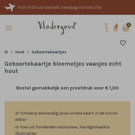
Voor 17:00 uur besteld, vandaag in productie
0
Hout
Geboortekaartjes
Geboortekaartje bloemetjes vaasjes echt
hout
Bestel gemakkelijk een proefdruk voor
€ 1,00
🌿
Ontwerp eenvoudig jouw unieke kaart in de online
editor
🌿
Kies uit honderden exclusieve, handgemaakte
illustraties