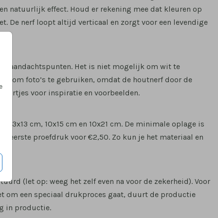
 en natuurlijk effect. Houd er rekening mee dat kleuren op
. De nerf loopt altijd verticaal en zorgt voor een levendige
jke aandachtspunten. Het is niet mogelijk om wit te
aden om foto’s te gebruiken, omdat de houtnerf door de
e
ekaartjes voor inspiratie en voorbeelden.
als 13x13 cm, 10x15 cm en 10x21 cm. De minimale oplage is
een eerste proefdruk voor €2,50. Zo kun je het materiaal en
rd (let op: weeg het zelf even na voor de zekerheid). Voor
et om een speciaal drukproces gaat, duurt de productie
g in productie.