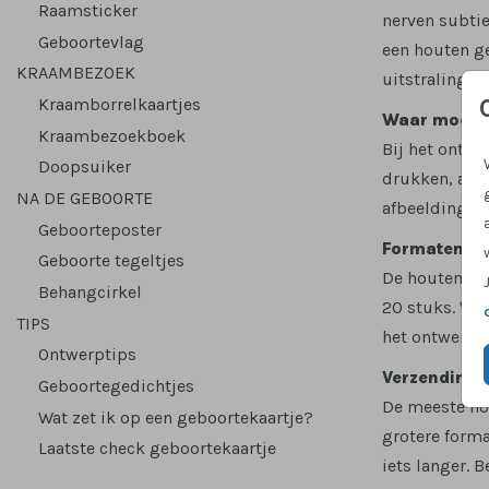
Raamsticker
nerven subtie
Geboortevlag
een houten ge
KRAAMBEZOEK
uitstraling.
Kraamborrelkaartjes
Waar moet je
Kraambezoekboek
Bij het ontwe
Doopsuiker
drukken, alle
NA DE GEBOORTE
afbeelding he
Geboorteposter
Formaten en
Geboorte tegeltjes
De houten geb
Behangcirkel
20 stuks. Wil
TIPS
het ontwerp i
Ontwerptips
Verzending e
Geboortegedichtjes
De meeste hou
Wat zet ik op een geboortekaartje?
grotere forma
Laatste check geboortekaartje
iets langer. 