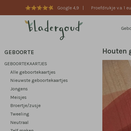
Google 4,9
|
Proefdrukje v.a. 1 e
Geb
Houten 
GEBOORTE
GEBOORTEKAARTJES
Alle geboortekaartjes
Nieuwste geboortekaartjes
Jongens
Meisjes
Broertje/zusje
Tweeling
Neutraal
Zelf maken