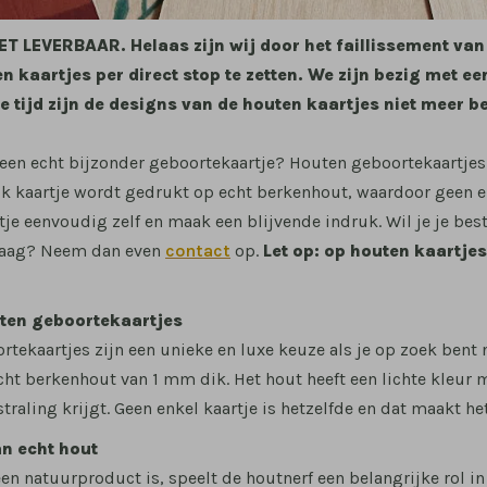
ET LEVERBAAR. Helaas zijn wij door het faillissement va
n kaartjes per direct stop te zetten. We zijn bezig met
ie tijd zijn de designs van de houten kaartjes niet meer 
 een echt bijzonder geboortekaartje? Houten geboortekaartjes
Elk kaartje wordt gedrukt op echt berkenhout, waardoor geen e
je eenvoudig zelf en maak een blijvende indruk. Wil je je bes
raag? Neem dan even
contact
op.
Let op: op houten kaartje
uten geboortekaartjes
tekaartjes zijn een unieke en luxe keuze als je op zoek bent 
ht berkenhout van 1 mm dik. Het hout heeft een lichte kleur 
traling krijgt. Geen enkel kaartje is hetzelfde en dat maakt het
an echt hout
n natuurproduct is, speelt de houtnerf een belangrijke rol in 