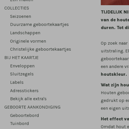
COLLECTIES
TIJDELIJK NI
Seizoenen
van de houte
Duurzame geboortekaartjes
duren. Tot d
Landschappen
Originele vormen
Op zoek naar
Christelijke geboortekaartjes
uitstraling. 
BIJ HET KAARTJE
geboortekaart
Enveloppen
een andere v
Sluitzegels
houtskleur.
Labels
Wat zijn ho
Adresstickers
Houten geboor
Bekijk alle extra's
gedrukt op ec
GEBOORTE AANKONDIGING
een eigen uits
Geboortebord
Het effect v
Tuinbord
Omdat hout ee