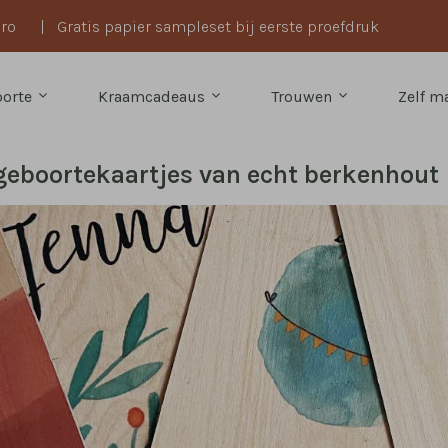
uro
|
Gratis papier sampleset bij eerste proefdruk
oorte
Kraamcadeaus
Trouwen
Zelf 
geboortekaartjes van echt berkenhout