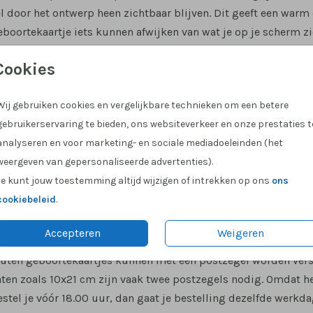
l door het ontwerp heen zichtbaar blijven. Dit geeft een warm
boortekaartje iets kunnen afwijken van wat je op je scherm ziet
Cookies
 op letten bij ontwerpen
rpen van een houten geboortekaartje zijn er een paar belangri
Wij gebruiken cookies en vergelijkbare technieken om een betere
s wat wit is wordt de kleur van het hout. Ook wordt het afger
gebruikerservaring te bieden, ons websiteverkeer en onze prestaties t
en zichtbaar blijft. Kijk gerust in de collectie houten geboort
analyseren en voor marketing- en sociale mediadoeleinden (het
 proefdruk
weergeven van gepersonaliseerde advertenties).
oortekaartjes zijn verkrijgbaar in verschillende formaten, zo
Je kunt jouw toestemming altijd wijzigen of intrekken op ons
ons
 je eerst zien hoe jouw kaartje eruit komt te zien? Bestel dan 
cookiebeleid
.
n het echt beoordelen.
Accepteren
Weigeren
n levertijd
ten geboortekaartjes kunnen met één postzegel worden verstuu
ten zoals 10x21 cm zijn vaak twee postzegels nodig. Omdat h
Bestel je vóór 18.00 uur, dan gaat je bestelling dezelfde werkda