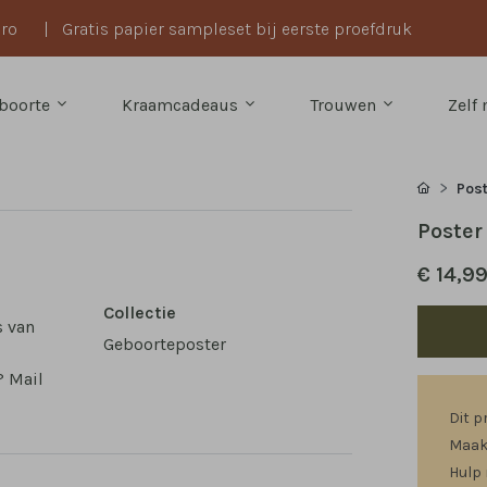
uro
|
Gratis papier sampleset bij eerste proefdruk
boorte
Kraamcadeaus
Trouwen
Zelf
Pos
Poster
€ 14,9
Collectie
 van
Geboorteposter
? Mail
Dit p
Maak 
Hulp