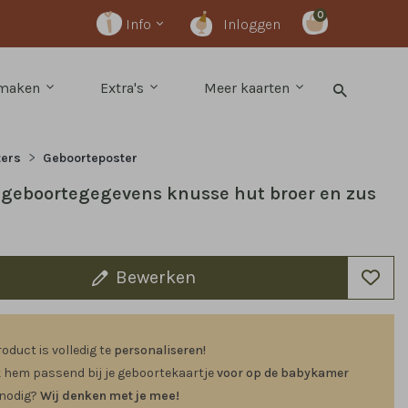
0
Info
Inloggen
 maken
Extra's
Meer kaarten
ters
Geboorteposter
 geboortegegevens knusse hut broer en zus
9
Bewerken
roduct is volledig te
personaliseren!
hem passend bij je geboortekaartje
voor op de babykamer
 nodig?
Wij denken met je mee!