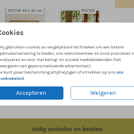
POSTER 40 x 30 cm
POSTER
Prijzen
Cookies
Wij gebruiken cookies en vergelijkbare technieken om een betere
gebruikerservaring te bieden, ons websiteverkeer en onze prestaties t
analyseren en voor marketing- en sociale mediadoeleinden (het
weergeven van gepersonaliseerde advertenties).
Je kunt jouw toestemming altijd wijzigen of intrekken op ons
ons
cookiebeleid
.
Accepteren
Weigeren
Veilig
winkelen en betalen