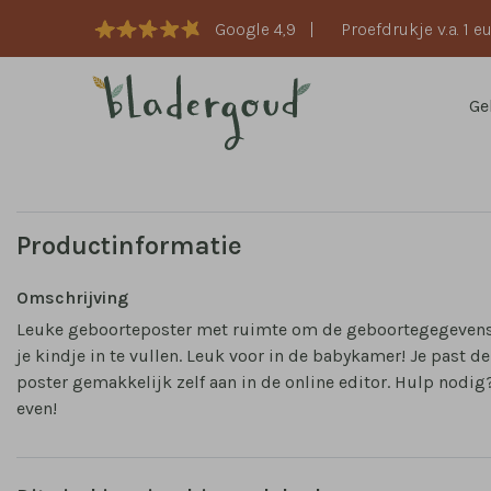
Google 4,9
|
Proefdrukje v.a. 1 e
Ge
Productinformatie
Omschrijving
Leuke geboorteposter met ruimte om de geboortegegevens
je kindje in te vullen. Leuk voor in de babykamer! Je past de
poster gemakkelijk zelf aan in de online editor. Hulp nodig
even!