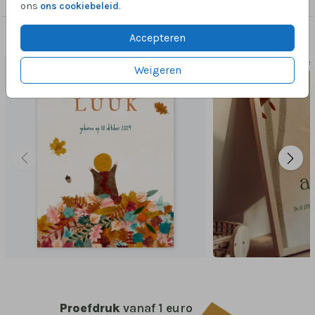
ons
ons cookiebeleid
.
Accepteren
Dit vind je misschien ook leuk
POSTER
POS
Weigeren
Proefdruk
vanaf 1 euro