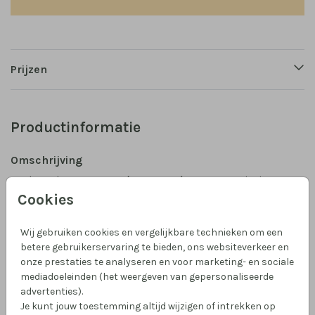
Prijzen
Productinformatie
Omschrijving
Leuke geboorteposter (30x40 cm) met een treintje
met verschillende lente diertjes, zoals een schaap,
Cookies
konijn en gans, in zachte vrolijke kleuren. Een grote
broer houdt een mandje met baby vast. Pas zelf de
Wij gebruiken cookies en vergelijkbare technieken om een
haarkleur van het jongetje aan door erop te klikken.
betere gebruikerservaring te bieden, ons websiteverkeer en
Toon meer
onze prestaties te analyseren en voor marketing- en sociale
Past mooi bij het geboortekaartje.
mediadoeleinden (het weergeven van gepersonaliseerde
Collectie
advertenties).
Je kunt jouw toestemming altijd wijzigen of intrekken op
Geboorteposter