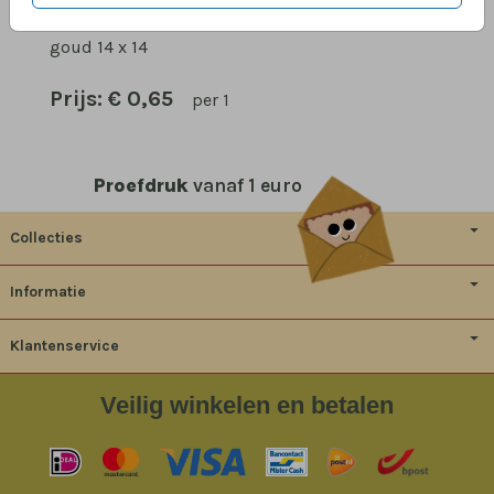
OMSCHRIJVING
goud 14 x 14
Prijs:
€ 0,65
per 1
Proefdruk
vanaf 1 euro
Collecties
Informatie
Klantenservice
Veilig
winkelen en betalen