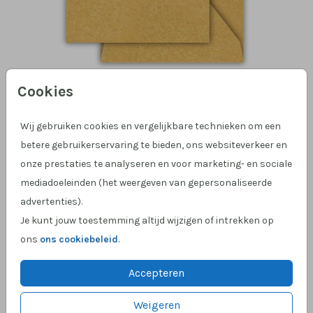
Cookies
Goud 14 X 14
Wij gebruiken cookies en vergelijkbare technieken om een
betere gebruikerservaring te bieden, ons websiteverkeer en
Aantal
x 1
Prijs:
€ 0,65
onze prestaties te analyseren en voor marketing- en sociale
mediadoeleinden (het weergeven van gepersonaliseerde
advertenties).
Je kunt jouw toestemming altijd wijzigen of intrekken op
ons
ons cookiebeleid
.
Hulp nodig?
We helpen je graag!
Klantcijfer 4,9 op Google
!
Accepteren
Weigeren