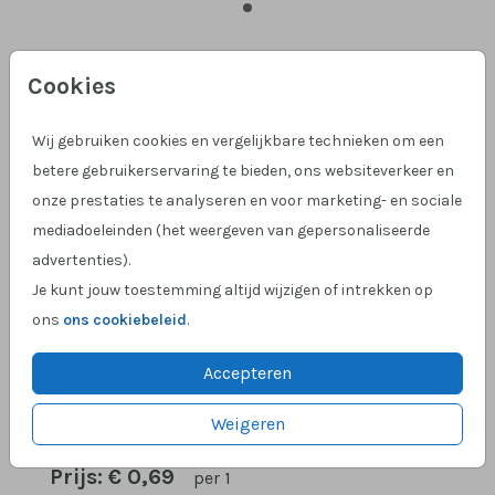
Goud 15,6 X 22
Cookies
Aantal
x 1
Prijs:
€ 0,69
Wij gebruiken cookies en vergelijkbare technieken om een
betere gebruikerservaring te bieden, ons websiteverkeer en
onze prestaties te analyseren en voor marketing- en sociale
mediadoeleinden (het weergeven van gepersonaliseerde
advertenties).
Hulp nodig?
We helpen je graag!
Je kunt jouw toestemming altijd wijzigen of intrekken op
Klantcijfer 4,9 op Google
!
ons
ons cookiebeleid
.
Accepteren
OMSCHRIJVING
Weigeren
goud 15,6 x 22
Prijs:
€ 0,69
per 1