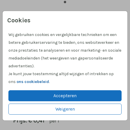
Cookies
Lichtgrijs 15 X 11
Helaas is dit product tijdelijk uitverkocht!
Wij gebruiken cookies en vergelijkbare technieken om een
betere gebruikerservaring te bieden, ons websiteverkeer en
Heb je vragen? Neem dan contact met ons op.
onze prestaties te analyseren en voor marketing- en sociale
mediadoeleinden (het weergeven van gepersonaliseerde
Hulp nodig?
We helpen je graag!
advertenties).
Klantcijfer 4,9 op Google
!
Je kunt jouw toestemming altijd wijzigen of intrekken op
ons
ons cookiebeleid
.
Accepteren
OMSCHRIJVING
lichtgrijs 15 x 11
Weigeren
Prijs:
€ 0,41
per 1