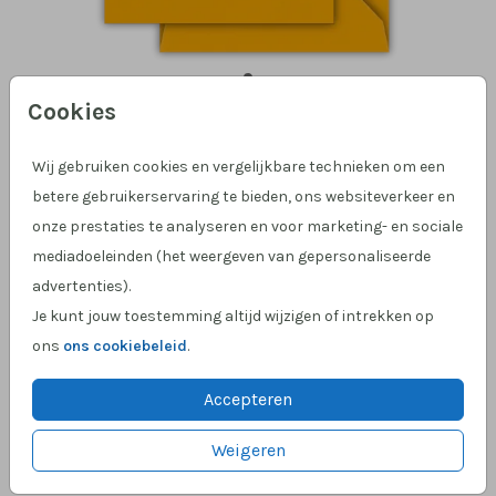
Cookies
Oker 12,5 X 14
Wij gebruiken cookies en vergelijkbare technieken om een
betere gebruikerservaring te bieden, ons websiteverkeer en
Helaas is dit product tijdelijk uitverkocht!
onze prestaties te analyseren en voor marketing- en sociale
Heb je vragen? Neem dan contact met ons op.
mediadoeleinden (het weergeven van gepersonaliseerde
advertenties).
Je kunt jouw toestemming altijd wijzigen of intrekken op
Hulp nodig?
We helpen je graag!
ons
ons cookiebeleid
.
Klantcijfer 4,9 op Google
!
Accepteren
OMSCHRIJVING
Weigeren
oker 12,5 x 14