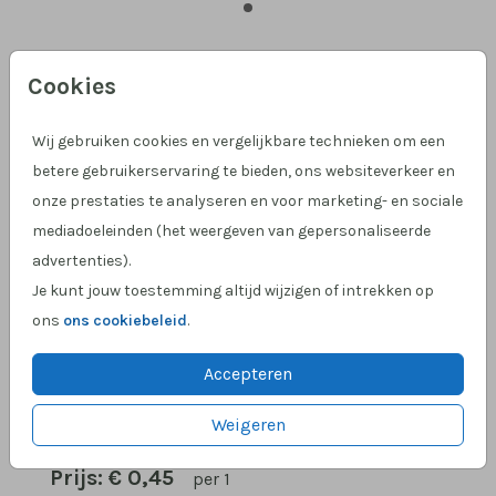
Oker 15 X 11
Cookies
Aantal
x 1
Prijs:
€ 0,45
Wij gebruiken cookies en vergelijkbare technieken om een
betere gebruikerservaring te bieden, ons websiteverkeer en
onze prestaties te analyseren en voor marketing- en sociale
mediadoeleinden (het weergeven van gepersonaliseerde
advertenties).
Hulp nodig?
We helpen je graag!
Je kunt jouw toestemming altijd wijzigen of intrekken op
Klantcijfer 4,9 op Google
!
ons
ons cookiebeleid
.
Accepteren
OMSCHRIJVING
Weigeren
oker 15 x 11
Prijs:
€ 0,45
per 1