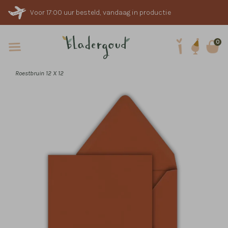
Voor 17:00 uur besteld, vandaag in productie
0
Roestbruin 12 X 12