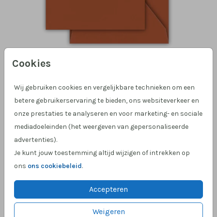
Cookies
Roestbruin 12 X 12
Wij gebruiken cookies en vergelijkbare technieken om een
betere gebruikerservaring te bieden, ons websiteverkeer en
Aantal
x 1
Prijs:
€ 0,45
onze prestaties te analyseren en voor marketing- en sociale
mediadoeleinden (het weergeven van gepersonaliseerde
advertenties).
Je kunt jouw toestemming altijd wijzigen of intrekken op
ons
ons cookiebeleid
.
Hulp nodig?
We helpen je graag!
Klantcijfer 4,9 op Google
!
Accepteren
Weigeren