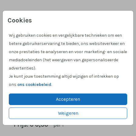
Wit 9 X 14
Cookies
Aantal
x 1
Prijs:
€ 0,30
Wij gebruiken cookies en vergelijkbare technieken om een
betere gebruikerservaring te bieden, ons websiteverkeer en
onze prestaties te analyseren en voor marketing- en sociale
mediadoeleinden (het weergeven van gepersonaliseerde
Hulp nodig?
We helpen je graag!
advertenties).
Klantcijfer 4,9 op Google
!
Je kunt jouw toestemming altijd wijzigen of intrekken op
ons
ons cookiebeleid
.
Accepteren
OMSCHRIJVING
wit 9 x 14
Weigeren
Prijs:
€ 0,30
per 1