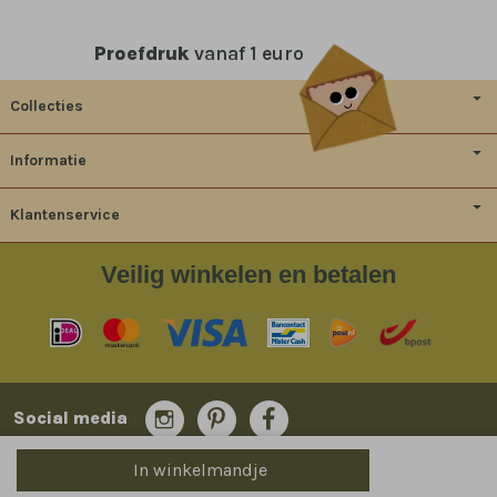
Proefdruk
vanaf 1 euro
Collecties
Informatie
Klantenservice
Veilig
winkelen en betalen
Social media
In winkelmandje
© 2014-2026 Bladergoud