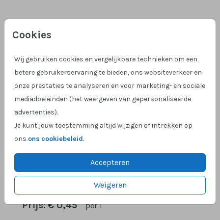
Berry 12 x 18
Cookies
Aantal
x 1
Prijs:
€ 0,45
Wij gebruiken cookies en vergelijkbare technieken om een
betere gebruikerservaring te bieden, ons websiteverkeer en
onze prestaties te analyseren en voor marketing- en sociale
mediadoeleinden (het weergeven van gepersonaliseerde
Hulp nodig?
We helpen je graag!
advertenties).
Klantcijfer 4,9 op Google
!
Je kunt jouw toestemming altijd wijzigen of intrekken op
ons
ons cookiebeleid
.
Accepteren
OMSCHRIJVING
berry 12 x 18
Weigeren
Prijs:
€ 0,45
per 1