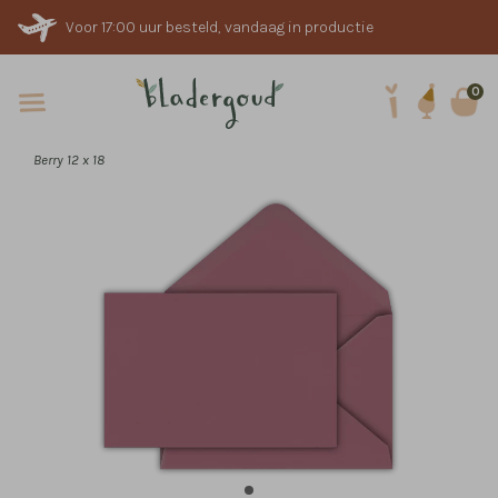
Voor 17:00 uur besteld, vandaag in productie
0
Berry 12 x 18