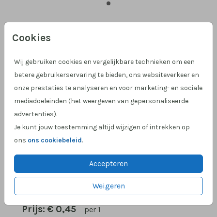
Denim (recycled) 15 x 11
Cookies
Aantal
x 1
Prijs:
€ 0,45
Wij gebruiken cookies en vergelijkbare technieken om een
betere gebruikerservaring te bieden, ons websiteverkeer en
onze prestaties te analyseren en voor marketing- en sociale
mediadoeleinden (het weergeven van gepersonaliseerde
advertenties).
Hulp nodig?
We helpen je graag!
Je kunt jouw toestemming altijd wijzigen of intrekken op
Klantcijfer 4,9 op Google
!
ons
ons cookiebeleid
.
Accepteren
OMSCHRIJVING
Weigeren
denim (recycled) 15 x 11
Prijs:
€ 0,45
per 1