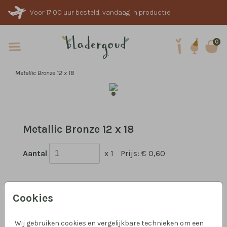
Voor 17:00 uur besteld, vandaag in productie
0
Metallic Bronze 12 x 18
Metallic Bronze 12 x 18
Aantal
x 1
Prijs:
€ 0,60
Cookies
Hulp nodig?
We helpen je graag!
Wij gebruiken cookies en vergelijkbare technieken om een
Klantcijfer 4,9 op Google
!