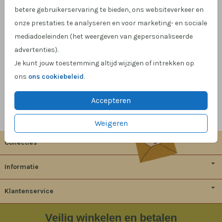
betere gebruikerservaring te bieden, ons websiteverkeer en
onze prestaties te analyseren en voor marketing- en sociale
mediadoeleinden (het weergeven van gepersonaliseerde
OMSCHRIJVING
advertenties).
metallic bronze 12 x 18
Je kunt jouw toestemming altijd wijzigen of intrekken op
ons
ons cookiebeleid
.
Prijs:
€ 0,60
per 1
Accepteren
Proefdruk
vanaf 1 euro
Weigeren
Collecties
Informatie
Klantenservice
Veilig
winkelen en betalen