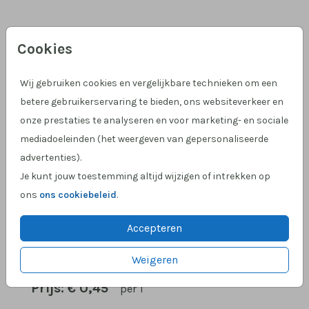
Zwart (recycled) 12 x 18
Cookies
Aantal
x 1
Prijs:
€ 0,45
Wij gebruiken cookies en vergelijkbare technieken om een
betere gebruikerservaring te bieden, ons websiteverkeer en
onze prestaties te analyseren en voor marketing- en sociale
mediadoeleinden (het weergeven van gepersonaliseerde
Hulp nodig?
We helpen je graag!
advertenties).
Klantcijfer 4,9 op Google
!
Je kunt jouw toestemming altijd wijzigen of intrekken op
ons
ons cookiebeleid
.
Accepteren
OMSCHRIJVING
zwart (recycled) 12 x 18
Weigeren
Prijs:
€ 0,45
per 1