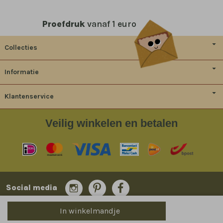
Proefdruk
vanaf 1 euro
Collecties
Informatie
Klantenservice
Veilig
winkelen en betalen
Social media
In winkelmandje
© 2014-2026 Bladergoud