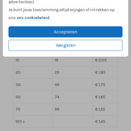
advertenties).
Kies voor envelopmaat: 20 x 13 cm.
Je kunt jouw toestemming altijd wijzigen of intrekken op
ons
ons cookiebeleid
.
Overzicht prijzen - Rechthoekige Forest Green
pocketfold
Accepteren
Min. aantal
Max. aantal
Prijs:
Weigeren
2
9
€ 2,25
10
19
€ 2,05
20
29
€ 1,85
30
49
€ 1,75
50
74
€ 1,65
75
99
€ 1,55
100 +
€ 1,45