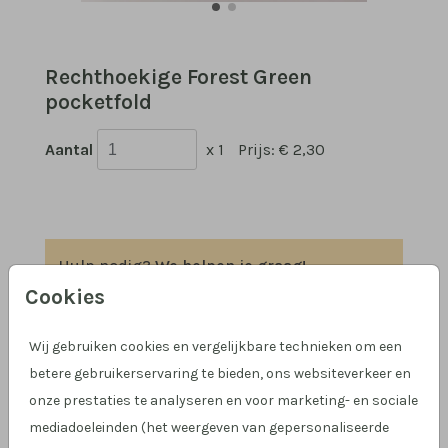
Rechthoekige Forest Green
pocketfold
Aantal
x 1
Prijs:
€ 2,30
Hulp nodig?
We helpen je graag!
Klantcijfer 4,9 op Google
!
Cookies
Wij gebruiken cookies en vergelijkbare technieken om een
betere gebruikerservaring te bieden, ons websiteverkeer en
OMSCHRIJVING
onze prestaties te analyseren en voor marketing- en sociale
Forest Green pocketfold voor staande kaarten van
mediadoeleinden (het weergeven van gepersonaliseerde
11 x 17 cm. Formaat pocketfold: 12,5 x 18,5 cm.