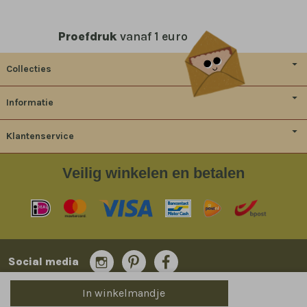
Proefdruk
vanaf 1 euro
Collecties
Informatie
Klantenservice
Veilig
winkelen en betalen
Social media
In winkelmandje
© 2014-2026 Bladergoud