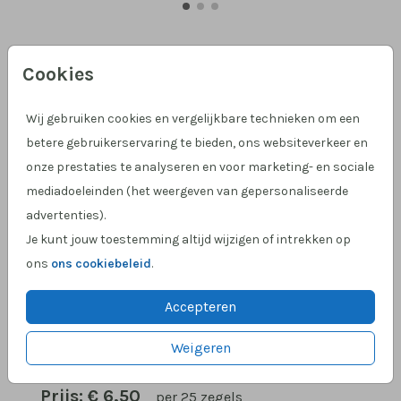
Goudfolie 'baby news'
Cookies
Helaas is dit product tijdelijk uitverkocht!
Wij gebruiken cookies en vergelijkbare technieken om een
Heb je vragen? Neem dan contact met ons op.
betere gebruikerservaring te bieden, ons websiteverkeer en
onze prestaties te analyseren en voor marketing- en sociale
mediadoeleinden (het weergeven van gepersonaliseerde
Hulp nodig?
We helpen je graag!
advertenties).
Klantcijfer 4,9 op Google
!
Je kunt jouw toestemming altijd wijzigen of intrekken op
ons
ons cookiebeleid
.
Accepteren
OMSCHRIJVING
Witte sluitsticker met in goudkleurige sierlijke
Weigeren
letters de tekst Baby News
Prijs:
€ 6,50
per 25 zegels