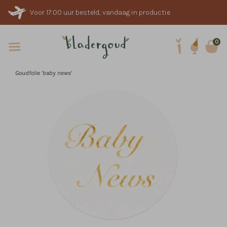
Voor 17:00 uur besteld, vandaag in productie
0
Goudfolie 'baby news'