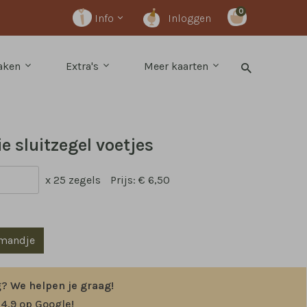
0
Info
Inloggen
maken
Extra's
Meer kaarten
e sluitzegel voetjes
x 25 zegels
Prijs:
€ 6,50
lmandje
g?
We helpen je graag!
 4,9 op Google
!