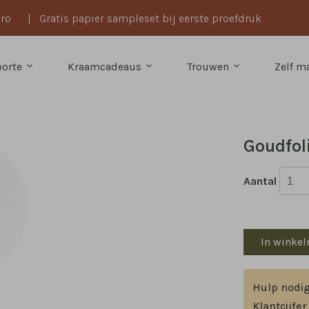
uro
|
Gratis papier sampleset bij eerste proefdruk
oorte
Kraamcadeaus
Trouwen
Zelf 
Goudfoli
Aantal
In winke
Hulp nodi
Klantcijfer