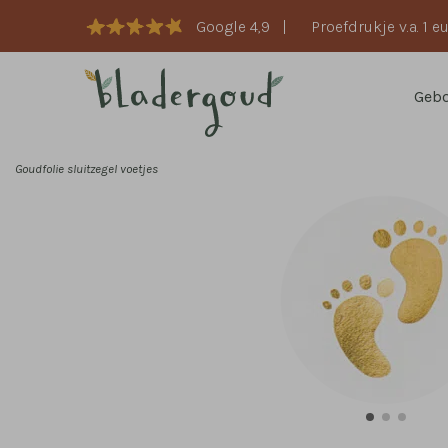
Google 4,9
|
Proefdrukje v.a. 1 e
Geb
Goudfolie sluitzegel voetjes