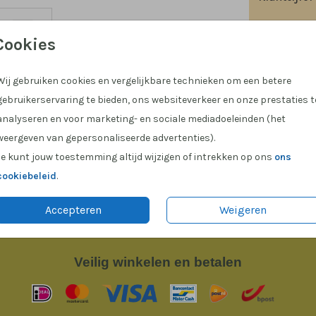
Cookies
Wij gebruiken cookies en vergelijkbare technieken om een betere
Prijs:
€ 6
gebruikerservaring te bieden, ons websiteverkeer en onze prestaties t
analyseren en voor marketing- en sociale mediadoeleinden (het
weergeven van gepersonaliseerde advertenties).
Je kunt jouw toestemming altijd wijzigen of intrekken op ons
ons
cookiebeleid
.
Accepteren
Weigeren
Veilig
winkelen en betalen