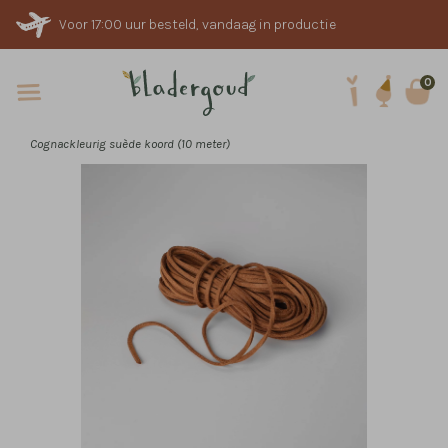
Voor 17:00 uur besteld, vandaag in productie
0
Cognackleurig suède koord (10 meter)