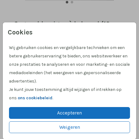
Cognackleurig suède koord (10
meter)
Cookies
Aantal
x 1 Koordjes
Prijs:
€ 6,95
Wij gebruiken cookies en vergelijkbare technieken om een
betere gebruikerservaring te bieden, ons websiteverkeer en
onze prestaties te analyseren en voor marketing- en sociale
mediadoeleinden (het weergeven van gepersonaliseerde
advertenties).
Hulp nodig?
We helpen je graag!
Je kunt jouw toestemming altijd wijzigen of intrekken op
Klantcijfer 4,9 op Google
!
ons
ons cookiebeleid
.
Accepteren
OMSCHRIJVING
Weigeren
Cognackleurig suède koord (10 meter). Geschikt
om ca. 25 kaarten mee te versieren.