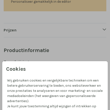
Personaliseer gemakkelijk in de editor
Prijzen
Productinformatie
Omschrijving
Cookies
Wauw, hoe leuk is deze geboortetegel met daarop de
naam met bloemetjes en een lief bijtje. Leuk om te
Wij gebruiken cookies en vergelijkbare technieken om een
geven als kraamcadeau en om te krijgen. Of geef jezelf
betere gebruikerservaring te bieden, ons websiteverkeer en
een cadeautje met de naam van jouw kindje erop!
onze prestaties te analyseren en voor marketing- en sociale
mediadoeleinden (het weergeven van gepersonaliseerde
Collectie
advertenties).
Je kunt jouw toestemming altijd wijzigen of intrekken op
tegeltje geboorte