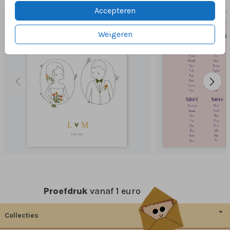
Accepteren
WELKOMSTBORD
BRUILO
Weigeren
Proefdruk
vanaf 1 euro
Collecties