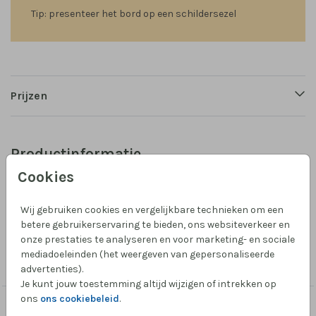
Tip: presenteer het bord op een schildersezel
Prijzen
Productinformatie
Cookies
Omschrijving
Maak zelf je bruiloftsbord in de vorm van een boog!
Wij gebruiken cookies en vergelijkbare technieken om een
betere gebruikerservaring te bieden, ons websiteverkeer en
onze prestaties te analyseren en voor marketing- en sociale
Collectie
mediadoeleinden (het weergeven van gepersonaliseerde
Trouwborden
advertenties).
Je kunt jouw toestemming altijd wijzigen of intrekken op
ons
ons cookiebeleid
.
Dit vind je misschien ook leuk