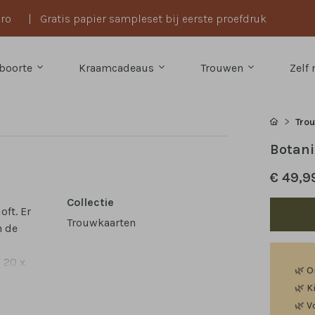
uro
|
Gratis papier sampleset bij eerste proefdruk
boorte
Kraamcadeaus
Trouwen
Zelf
Tro
Botani
€ 49,9
Collectie
ft. Er
Trouwkaarten
n de
 20 x
🌿
O
🌿
K
🌿
V