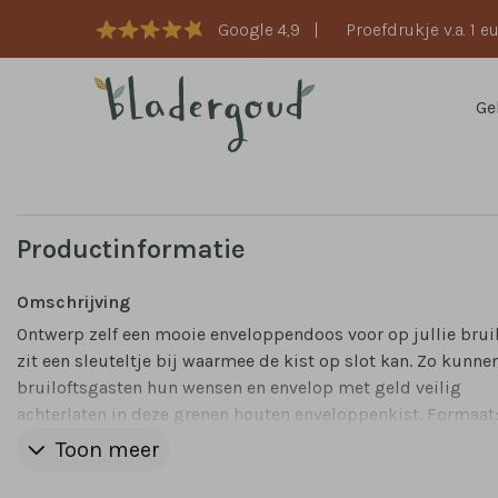
Google 4,9
|
Proefdrukje v.a. 1 e
Ge
Productinformatie
Omschrijving
Ontwerp zelf een mooie enveloppendoos voor op jullie bruilo
zit een sleuteltje bij waarmee de kist op slot kan. Zo kunne
bruiloftsgasten hun wensen en envelop met geld veilig
achterlaten in deze grenen houten enveloppenkist. Formaat:
29 x 22 cm, de gleuf is 21 cm breed.
Toon meer