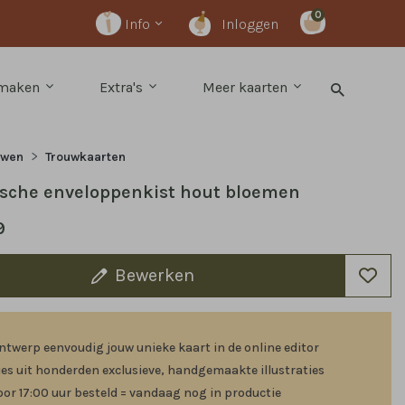
0
Info
Inloggen
 maken
Extra's
Meer kaarten
uwen
Trouwkaarten
sche enveloppenkist hout bloemen
9
Bewerken
ntwerp eenvoudig jouw unieke kaart in de online editor
ies uit honderden exclusieve, handgemaakte illustraties
oor 17:00 uur besteld = vandaag nog in productie