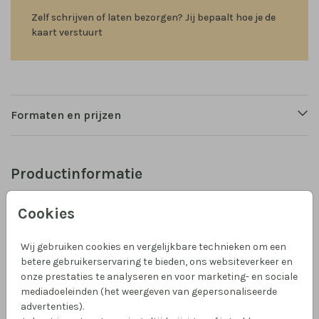
Zelf schrijven of laten bezorgen? Jij bepaalt hoe je de
kaart verstuurt
Formaten en prijzen
Productinformatie
Omschrijving
Cookies
Een schattige kerstkaart met een minimalistische
waterverf winterillustratie van wijds landschap met
Wij gebruiken cookies en vergelijkbare technieken om een
sneeuw en bomen. Pas het kaartje volledig naar wens
betere gebruikerservaring te bieden, ons websiteverkeer en
onze prestaties te analyseren en voor marketing- en sociale
aan!
mediadoeleinden (het weergeven van gepersonaliseerde
advertenties).
Collectie