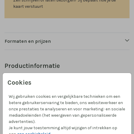
Zelf schrijven of laten bezorgen? Jij bepaalt hoe je de
kaart verstuurt
Formaten en prijzen
Productinformatie
Omschrijving
Cookies
Een wenskaart voor moederdag waarbij je zelf de
letters kunt aanpassen met de editor, en de kleuren!
Wij gebruiken cookies en vergelijkbare technieken om een
Maak het perfecte kaartje voor jouw lieve moeder.
betere gebruikerservaring te bieden, ons websiteverkeer en
onze prestaties te analyseren en voor marketing- en sociale
mediadoeleinden (het weergeven van gepersonaliseerde
Collectie
advertenties).
Wenskaart
Je kunt jouw toestemming altijd wijzigen of intrekken op