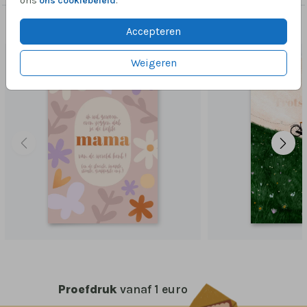
ons
ons cookiebeleid
.
Dit vind je misschien ook leuk
Accepteren
Weigeren
Proefdruk
vanaf 1 euro