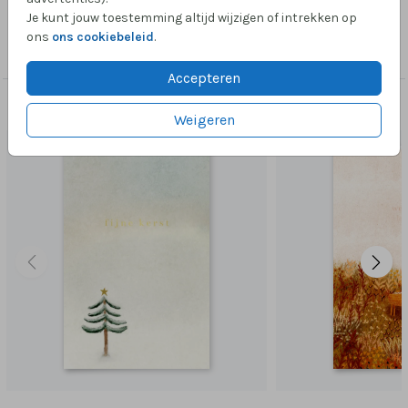
Je kunt jouw toestemming altijd wijzigen of intrekken op
Collectie
ons
ons cookiebeleid
.
Wenskaart
Accepteren
Dit vind je misschien ook leuk
Weigeren