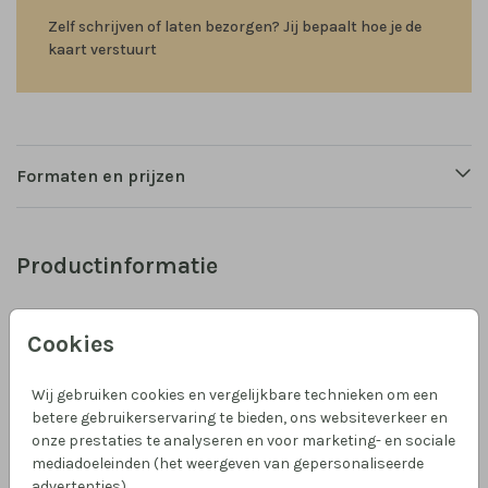
Zelf schrijven of laten bezorgen? Jij bepaalt hoe je de
kaart verstuurt
Formaten en prijzen
Productinformatie
Omschrijving
Cookies
Een wenskaart voor een lieve moeder die een kindje
heeft verloren. Of voor iemand die het juist op deze
Wij gebruiken cookies en vergelijkbare technieken om een
dag zonder moeder een stukje zwaarder heeft. Een
betere gebruikerservaring te bieden, ons websiteverkeer en
rustige illustratie van een boeketje met bloemetjes en
onze prestaties te analyseren en voor marketing- en sociale
een vlindertje.
Toon meer
mediadoeleinden (het weergeven van gepersonaliseerde
advertenties).