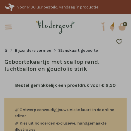
Voor 17:00 uur besteld, vandaag in productie
0
Bijzondere vormen
Stanskaart geboorte
Geboortekaartje met scallop rand,
luchtballon en goudfolie strik
Bestel gemakkelijk een proefdruk voor
€ 2,50
🌿
Ontwerp eenvoudig jouw unieke kaart in de online
editor
🌿
Kies uit honderden exclusieve, handgemaakte
illustraties