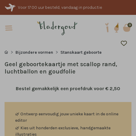
Voor 17:00 uur besteld, vandaag in productie
0
Bijzondere vormen
Stanskaart geboorte
Geel geboortekaartje met scallop rand,
luchtballon en goudfolie
Bestel gemakkelijk een proefdruk voor
€ 2,50
🌿
Ontwerp eenvoudig jouw unieke kaart in de online
editor
🌿
Kies uit honderden exclusieve, handgemaakte
illustraties