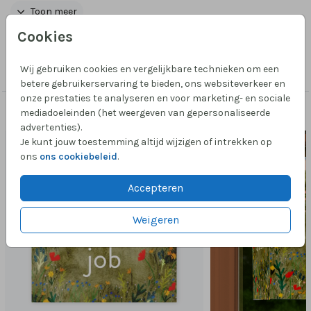
bijvoorbeeld een andere huidkleur? Stuur een
Toon meer
berichtje, ik pas het heel eenvoudig voor je aan!
Cookies
Collectie
Wij gebruiken cookies en vergelijkbare technieken om een
Foliedruk zelf maken
betere gebruikerservaring te bieden, ons websiteverkeer en
onze prestaties te analyseren en voor marketing- en sociale
mediadoeleinden (het weergeven van gepersonaliseerde
Passend bij dit ontwerp
advertenties).
TEGELTJE
Je kunt jouw toestemming altijd wijzigen of intrekken op
ons
ons cookiebeleid
.
Accepteren
Weigeren