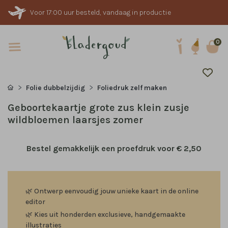
Voor 17:00 uur besteld, vandaag in productie
0
Folie dubbelzijdig
Foliedruk zelf maken
Geboortekaartje grote zus klein zusje
wildbloemen laarsjes zomer
Bestel gemakkelijk een proefdruk voor
€ 2,50
🌿
Ontwerp eenvoudig jouw unieke kaart in de online
editor
🌿
Kies uit honderden exclusieve, handgemaakte
illustraties