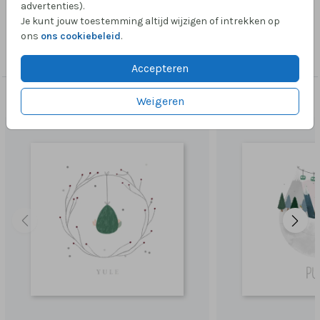
advertenties).
Je kunt jouw toestemming altijd wijzigen of intrekken op
Collectie
ons
ons cookiebeleid
.
Foliedruk zelf maken
Accepteren
Dit vind je misschien ook leuk
Weigeren