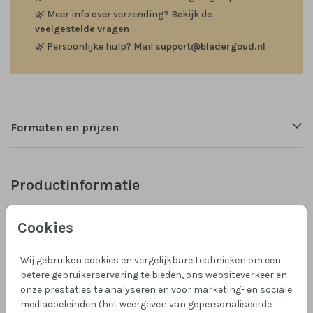
🌿
Meer info over verzending? Bekijk de
veelgestelde vragen
🌿
Persoonlijke hulp? Mail
support@bladergoud.nl
Formaten en prijzen
Productinformatie
Omschrijving
Cookies
Een rustig lief winters geboortekaartje, met
zilverfolie. Foliekleuren kun je zelf kiezen! Liever een
Wij gebruiken cookies en vergelijkbare technieken om een
andere huidskleur of kleur van doekje? Kijk even in de
betere gebruikerservaring te bieden, ons websiteverkeer en
editor bij Draagzakje. Of mail me eventjes met de
onze prestaties te analyseren en voor marketing- en sociale
gewenste kleur!
mediadoeleinden (het weergeven van gepersonaliseerde
Toon meer