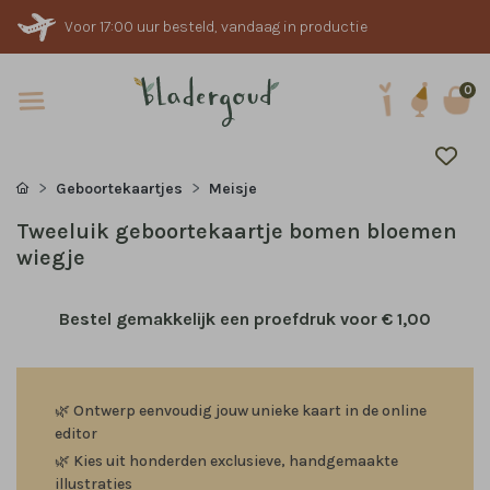
Voor 17:00 uur besteld, vandaag in productie
0
Geboortekaartjes
Meisje
Tweeluik geboortekaartje bomen bloemen
wiegje
Bestel gemakkelijk een proefdruk voor
€ 1,00
🌿
Ontwerp eenvoudig jouw unieke kaart in de online
editor
🌿
Kies uit honderden exclusieve, handgemaakte
illustraties