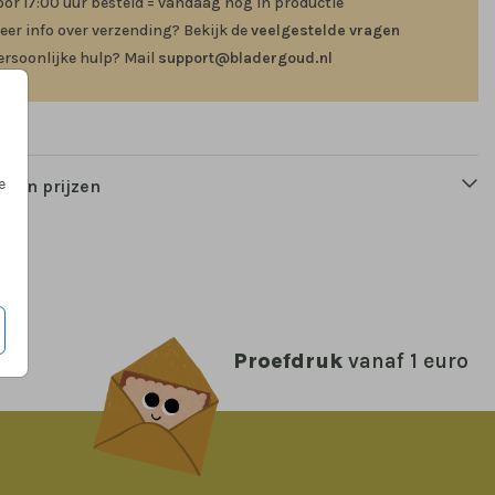
oor 17:00 uur besteld = vandaag nog in productie
eer info over verzending? Bekijk de
veelgestelde vragen
ersoonlijke hulp? Mail
support@bladergoud.nl
e
n en prijzen
Proefdruk
vanaf 1 euro