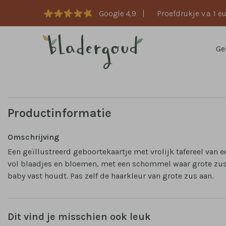
Google 4,9
|
Proefdrukje v.a. 1 e
Ge
Productinformatie
Omschrijving
Een geïllustreerd geboortekaartje met vrolijk tafereel van 
vol blaadjes en bloemen, met een schommel waar grote zu
baby vast houdt. Pas zelf de haarkleur van grote zus aan.
Dit vind je misschien ook leuk