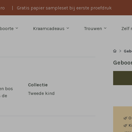
uro
|
Gratis papier sampleset bij eerste proefdruk
boorte
Kraamcadeaus
Trouwen
Zelf
Geb
Geboor
Collectie
een bos
Tweede kind
s de
🌿
O
🌿
K