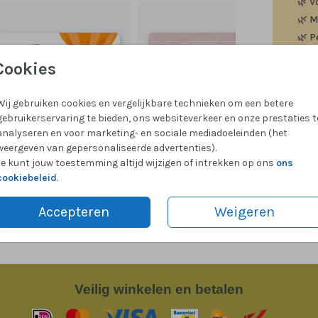
🌿
V
🌿
M
🌿
P
Cookies
Wij gebruiken cookies en vergelijkbare technieken om een betere
gebruikerservaring te bieden, ons websiteverkeer en onze prestaties t
Formate
analyseren en voor marketing- en sociale mediadoeleinden (het
weergeven van gepersonaliseerde advertenties).
Je kunt jouw toestemming altijd wijzigen of intrekken op ons
ons
cookiebeleid
.
Accepteren
Weigeren
Veilig
winkelen en betalen